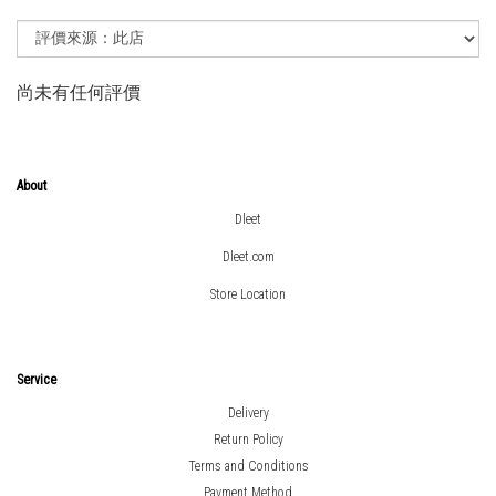
尚未有任何評價
About
Dleet
Dleet.com
Store Location
Service
Delivery
Return Policy
Terms and Conditions
Payment Method