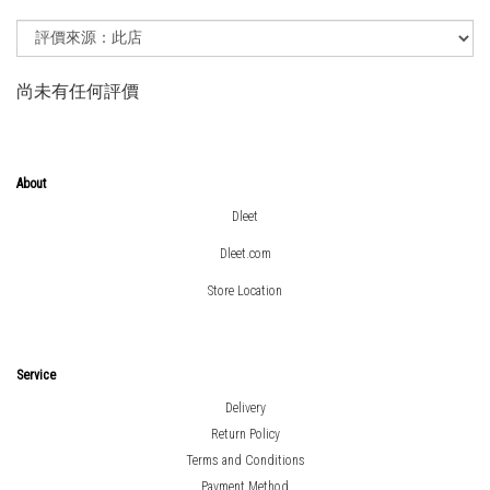
尚未有任何評價
About
Dleet
Dleet.com
Store Location
Service
Delivery
Return Policy
Terms and Conditions
Payment Method