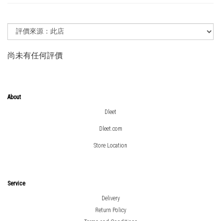
尚未有任何評價
About
Dleet
Dleet.com
Store Location
Service
Delivery
Return Policy