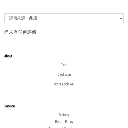
尚未有任何評價
About
Dleet
Dleet.com
Store Location
Service
Delivery
Return Policy