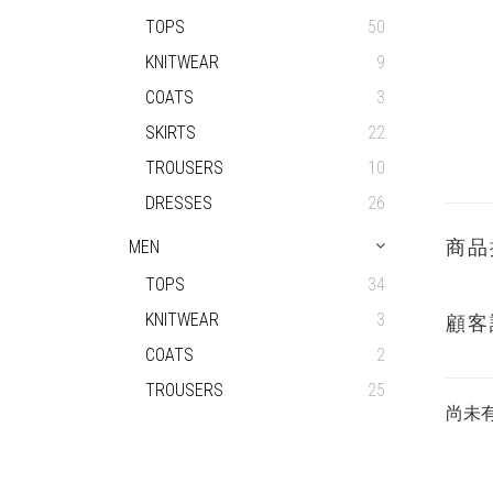
TOPS
50
KNITWEAR
9
COATS
3
SKIRTS
22
TROUSERS
10
DRESSES
26
商品
MEN
TOPS
34
KNITWEAR
3
顧客
COATS
2
TROUSERS
25
尚未